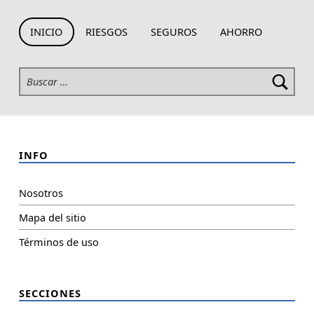
Skip back to navigation
INICIO
RIESGOS
SEGUROS
AHORRO
Buscar:
INFO
Nosotros
Mapa del sitio
Términos de uso
SECCIONES