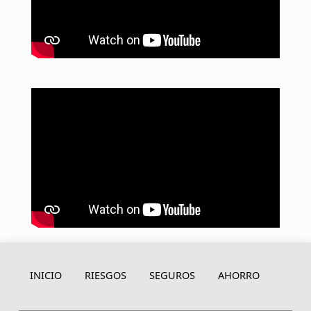
Skip back to navigation
INICIO
RIESGOS
SEGUROS
AHORRO
Buscar: